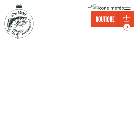
--°
BOUTIQUE
0