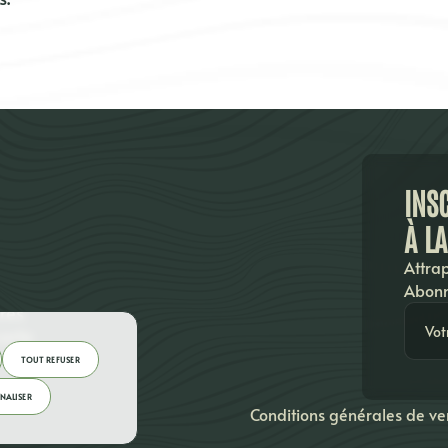
INS
À L
Attrap
Abonn
res
arte
TOUT REFUSER
NALISER
Conditions générales de ve