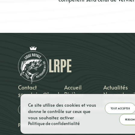
LRPE
Contact
Accueil
Actualités
secretaire@lrpe.be
Rivières
Nos partenai
Lacs
Acheter ma c
Ce site utilise des cookies et vous
Règlementation
Mon compte
TOUT ACCEPTER
donne le contrôle sur ceux que
Contact
vous souhaitez activer
PERSON
Politique de confidentialité
Politique de confidentialité