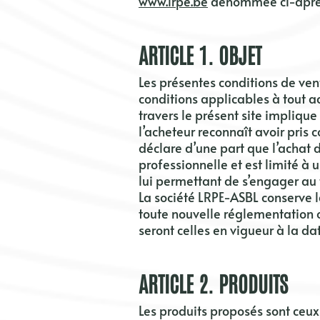
www.lrpe.be
dénommée ci-après 
ARTICLE 1. OBJET
Les présentes conditions de vent
conditions applicables à tout ac
travers le présent site impliqu
l’acheteur reconnaît avoir pris
déclare d’une part que l’achat d
professionnelle et est limité à u
lui permettant de s’engager au 
La société
LRPE-ASBL
conserve l
toute nouvelle réglementation ou
seront celles en vigueur à la d
ARTICLE 2. PRODUITS
Les produits proposés sont ceux 