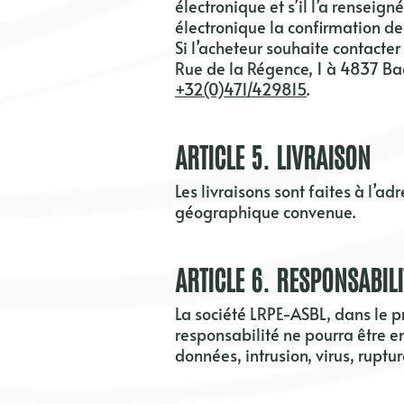
électronique et s’il l’a rensei
électronique la confirmation d
Si l’acheteur souhaite contacter
Rue de la Régence, 1 à 4837 Ba
+32(0)471/429815
.
ARTICLE
5
. LIVRAISON
Les livraisons sont faites à l’ad
géographique convenue
.
ARTICLE
6
. RESPONSABILI
La société
LRPE-ASBL,
dans le p
responsabilité ne pourra être e
données, intrusion, virus, ruptu