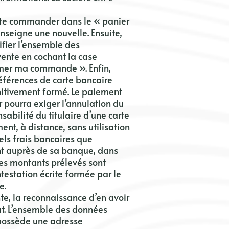
aite commander dans le « panier
enseigne une nouvelle. Ensuite,
ifier l’ensemble des
vente en cochant la case
irmer ma commande ». Enfin,
références de carte b
ancaire
initivement formé. Le paiement
ur pourra exiger l’annulation du
sabilité du titulaire d’une carte
nt, à distance, sans utilisation
els frais bancaires que
ment auprès de sa banque, dans
. Les montants prélevés sont
estation écrite formée par le
e.
e, la reconnaissance d’en avoir
hat. L’ensemble des données
r possède une adresse