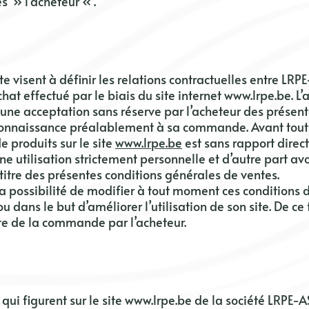
» l’acheteur « .
e visent à définir les relations contractuelles entre
LRPE
hat effectué par le biais du site internet
www.lrpe.be
. L
e une acceptation sans réserve par l’acheteur des présen
 connaissance préalablement à sa commande. Avant toute
e produits sur le site
www.lrpe.be
est sans rapport direct
ne utilisation strictement personnelle et d’autre part avo
titre des présentes conditions générales de ventes.
a possibilité de modifier à tout moment ces conditions d
 dans le but d’améliorer l’utilisation de son site. De ce 
ate de la commande par l’acheteur.
qui figurent sur le site
www.lrpe.be
de la société
LRPE-A