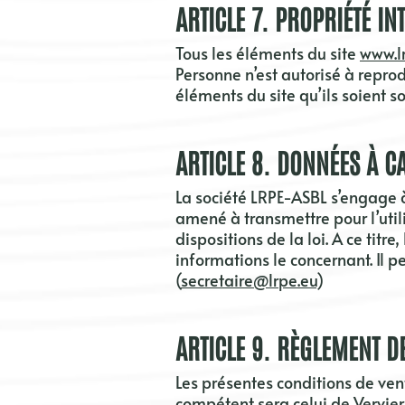
ARTICLE
7
. PROPRIÉTÉ IN
Tous les éléments du site
www.l
Personne n’est autorisé à reprod
éléments du site qu’ils soient s
ARTICLE
8
. DONNÉES À C
La société
LRPE-ASBL
s’engage à
amené à transmettre pour l’util
dispositions de la loi. A ce titre
informations le concernant. Il 
(
secretaire@lrpe.eu
)
ARTICLE
9
. RÈGLEMENT DE
Les présentes conditions de ven
compétent sera celui de
Vervier