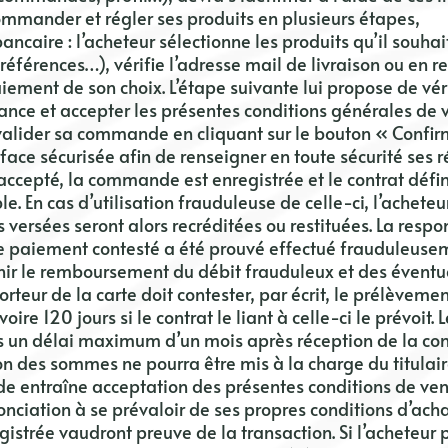
ommander et régler ses produits en plusieurs étapes,
ancaire :
l’acheteur sélectionne les produits qu’il souh
 références…), vérifie l’adresse
mail
de livraison ou en r
aiement de son choix. L’étape suivante lui propose de vér
nce et accepter les présentes conditions générales de 
à valider sa commande en cliquant sur le bouton « Conf
erface sécurisée afin de renseigner en toute sécurité ses 
 accepté, la commande est enregistrée et le contrat déf
le. En cas d’utilisation frauduleuse de celle-ci, l’achete
ersées seront alors recréditées ou restituées. La respon
e paiement contesté a été prouvé effectué frauduleuseme
nir le remboursement du débit frauduleux et des éventu
orteur de la carte doit contester, par écrit, le prélève
voire 120 jours si le contrat le liant à celle-ci le prévoit
un délai maximum d’un mois après réception de la cont
ion des sommes ne pourra être mis à la charge du titulair
 entraîne acceptation des présentes conditions de vent
onciation à se prévaloir de ses propres conditions d’ac
egistrée vaudront preuve de la transaction. Si l’acheteu