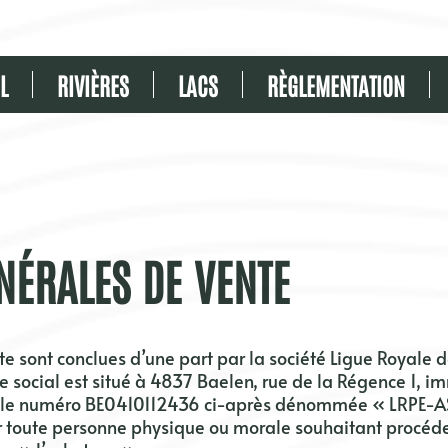
L
RIVIÈRES
LACS
RÈGLEMENTATION
NÉRALES DE VENTE
te sont conclues d’une part par la société
Ligue Royale d
e social est situé à
4837 Baelen, rue de la Régence 1
, i
 le numéro
BE0410112436
ci-après dénommée «
LRPE-A
ar toute personne physique ou morale souhaitant procéder