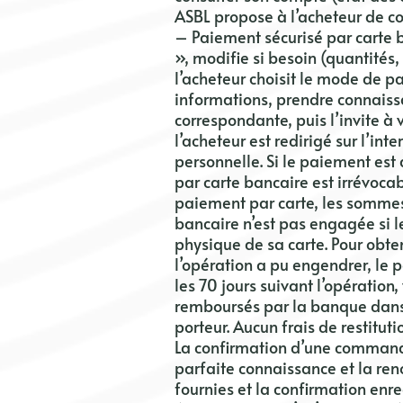
ASBL
propose à l’acheteur de c
– Paiement sécurisé par carte b
», modifie si besoin (quantités,
l’acheteur choisit le mode de p
informations, prendre connaissa
correspondante, puis l’invite 
l’acheteur est redirigé sur l’int
personnelle. Si le paiement est
par carte bancaire est irrévocab
paiement par carte, les sommes v
bancaire n’est pas engagée si l
physique de sa carte. Pour obte
l’opération a pu engendrer, le p
les 70 jours suivant l’opération, 
remboursés par la banque dans 
porteur. Aucun frais de restitut
La confirmation d’une commande
parfaite connaissance et la ren
fournies et la confirmation enr