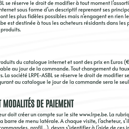
BL
se réserve le droit de modifier à tout moment l’assor
 internet sous forme d’un descriptif reprenant ses princip
ont les plus fidèles possibles mais n’engagent en rien l
.be
est destinée à tous les acheteurs résidants dans les
 produits.
 produits du catalogue internet et sont des prix en Euros 
able au jour de la commande. Tout changement du taux 
s. La société
LRPE-ASBL
se réserve le droit de modifier s
igurant au catalogue le jour de la commande sera le seul
T MODALITÉS DE PAIEMENT
r doit créer un compte sur le site
www.lrpe.be
. La rubr
a barre de menu latérale. A chaque visite, l’acheteur, s
commandes, profil…), devra s’identifier à l’aide de ces i