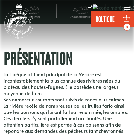
Panneau de gestion des cookies
HOËGNE
--°
no-kill Total
25 000 truitelles
500 ombrets
BOUTIQUE
0
PRÉSENTATION
La Hoëgne affluent principal de la Vesdre est
incontestablement la plus connue des rivières nées du
plateau des Hautes-Fagnes. Elle possède une largeur
moyenne de 15 m.
Ses nombreux courants sont suivis de zones plus calmes.
La rivière recèle de nombreuses belles truites fario ainsi
que les poissons qui lui ont fait sa renommée, les ombres.
Ces derniers s’y sont parfaitement acclimatés. Une
attention particulière est portée à ces poissons afin de
répondre aux demandes des pêcheurs tant chevronnés